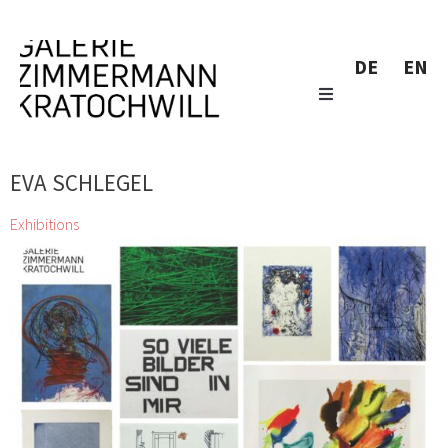
DE
EN
EVA SCHLEGEL
Exhibitions
Druckgrafik
Herbert Brandl, Christian Eisenberger, Valie Export, Thomas
Feuerstein, Gelitin, Bruno Gironcoli, Franz Graf, Xenia
Hausner, Siggi Hofer, Irene, Christine Hohenbüchler, Kiki
Kogelnik, Peter Kogler, Brigitte Kowanz, Elke
Krystufek, Muntean & Rosenblum, Flora Neuwirth, Hermann
Nitsch, Walter Pichler, Mel Ramos, Franz Ringel, Gerwald
Rockenschaub, Hubert Scheibl, Eva Schlegel, Hubert
Schmalix, Hans Staudacher
26 Mar 2022 - 30 Apr 2022