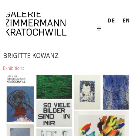
DE
EN
BRIGITTE KOWANZ
Exhibitions
Druckgrafik
Herbert Brandl, Christian Eisenberger, Valie Export, Thomas
Feuerstein, Gelitin, Bruno Gironcoli, Franz Graf, Xenia
Hausner, Siggi Hofer, Irene, Christine Hohenbüchler, Kiki
Kogelnik, Peter Kogler, Brigitte Kowanz, Elke
Krystufek, Muntean & Rosenblum, Flora Neuwirth, Hermann
Nitsch, Walter Pichler, Mel Ramos, Franz Ringel, Gerwald
Rockenschaub, Hubert Scheibl, Eva Schlegel, Hubert
Schmalix, Hans Staudacher
26 Mar 2022 - 30 Apr 2022