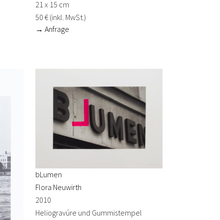
21 x 15 cm
50 € (inkl. MwSt.)
→ Anfrage
bLumen
Flora Neuwirth
2010
Heliogravúre und Gummistempel