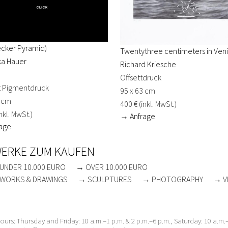
ecker Pyramid)
Twentythree centimeters in Ven
ka Hauer
Richard Kriesche
Offsettdruck
rt Pigmentdruck
95 x 63 cm
0 cm
400 € (inkl. MwSt.)
nkl. MwSt.)
→ Anfrage
age
WERKE ZUM KAUFEN
UNDER 10.000 EURO
→ OVER 10.000 EURO
WORKS & DRAWINGS
→ SCULPTURES
→ PHOTOGRAPHY
→ V
urs: Thursday and Friday: 10 a.m.–1 p.m. & 2 p.m.–6 p.m., Saturday: 10 a.m