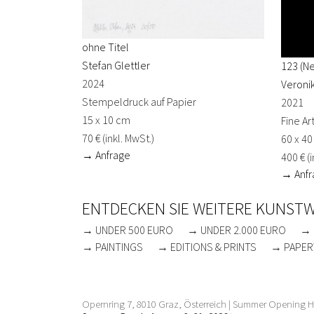
ohne Titel
Stefan Glettler
123 (N
2024
Veroni
Stempeldruck auf Papier
2021
15 x 10 cm
Fine A
70 € (inkl. MwSt.)
60 x 4
→ Anfrage
400 € (i
→ Anfr
ENTDECKEN SIE WEITERE KUNST
→ UNDER 500 EURO
→ UNDER 2.000 EURO
→ 
→ PAINTINGS
→ EDITIONS & PRINTS
→ PAPER
Opernring 7, 8010 Graz, Österreich | Summer Opening Ho