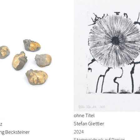
ohne Titel
Stefan Glettler
rz
2024
ng Becksteiner
Stempeldruck auf Papier