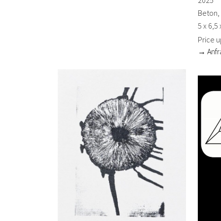
2025
Beton, 
5 x 6,5
Price 
→ Anfr