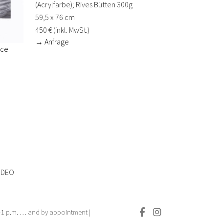
(Acrylfarbe); Rives Bütten 300g
59,5 x 76 cm
450 € (inkl. MwSt.)
→ Anfrage
ice
IDEO
.–1 p.m. … and by appointment |