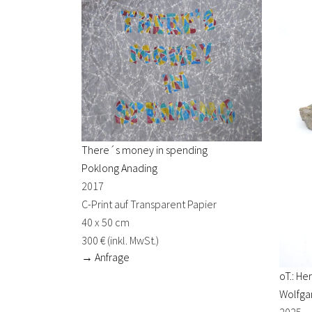
There´s money in spending
Poklong Anading
2017
C-Print auf Transparent Papier
40 x 50 cm
300 € (inkl. MwSt.)
→ Anfrage
oT.: He
Wolfga