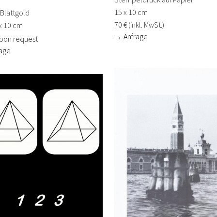
15 x 10 cm
Blattgold
70 € (inkl. MwSt.)
 x 10 cm
→ Anfrage
upon request
age